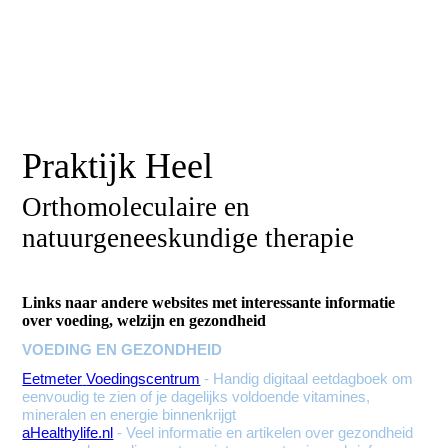
Praktijk Heel
Orthomoleculaire en
natuurgeneeskundige therapie
Links naar andere websites met interessante informatie
over voeding, welzijn en gezondheid
VOEDING EN GEZONDHEID
Eetmeter
Voedingscentrum
- Handig digitaal eetdagboek om
eenvoudig te zien of je dagelijks voldoende vitamines,
mineralen en energie binnenkrijgt
aHealthylife.nl
- Veel informatie en artikelen over gezondheid