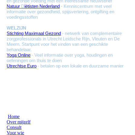
en gezonde voeding met een interessante nieuwsbrief
Natuur
D
iëtisten Nederland
- Kenniscentrum met v
ee
l
informatie over gezondheid, spijsvertering, ontgifting en
voedingsstoffen
WELZIJN
Stichting Maximaal Gezond
- netwerk van complementaire
zorgprofessionals in Utrecht Leidsche Rijn, Vleuten en De
Meern. Startpunt voor het vinden van een geschikte
behandelaar.
Yoga Online
- Veel informatie over yoga, houdingen en
oefeningen om thuis te doen
Utrechtse Euro
- betalen op een lokale en duurzame manier
Home
Over mijzelf
Consult
Voor wie